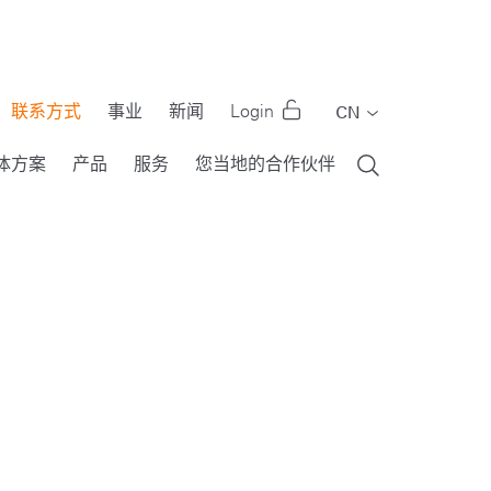
联系方式
事业
新闻
Login
CN
EN
体方案
产品
服务
您当地的合作伙伴
DE
FR
IT
PT
RU
ES
TR
US