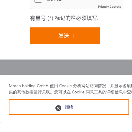
Friendly Captcha
有星号 (*) 标记的栏必须填写。
发送
Home
|
motan group
|
swift
Motan holding GmbH 使用 Cookie 分析网站访
集的其他数据进行关联。您可以在 Cookie 同意工具的详细信息中
拒绝
隐私事项
|
出版说明
|
检举制度
摩丹智能制造（太仓）有限公司 太仓经济开发