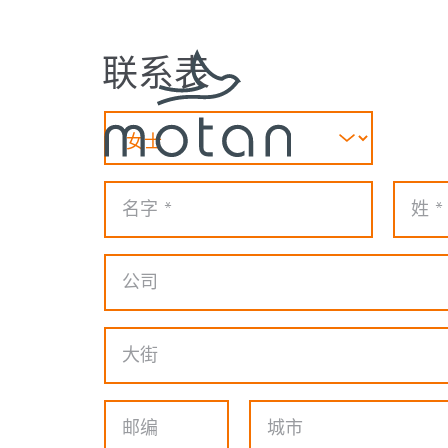
Skip to main navigation
Skip to main content
Skip to page footer
联系表