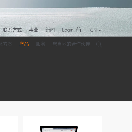
联系方式
事业
新闻
Login
CN
EN
体方案
产品
服务
您当地的合作伙伴
DE
FR
IT
PT
RU
ES
TR
US