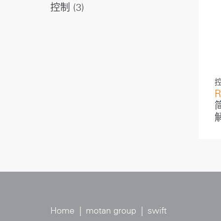
控制
3
R
Home
|
motan group
|
swift