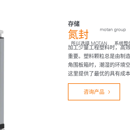
存储
motan group
氮封
所以选择 MOTAN
系统整
加工少量工程塑料时，高
重要。塑料颗粒总是由制造
角围板箱时，潮湿的环境空
这里提供了最优的具有成
咨询产品