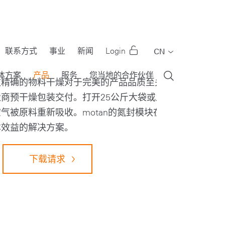
联系方式
事业
新闻
Login
CN
EN
体方案
产品
服务
您当地的合作伙伴
效精确的物料干燥对于完美的产品品质至关
DE
商预干燥包装交付。打开25公斤大袋或八
FR
气被原料重新吸收。motan的氮封模块在
IT
本效益的解决方案。
PT
RU
下载请求
ES
TR
US