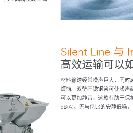
Silent Line 与 
高效运输可以
材料输送经常噪声巨大，同时磨损输送
烦恼。双壁不锈钢管可使噪声级降低约 1
可以更加静音。这款有助于保护
dB(A)。无与伦比的安静低