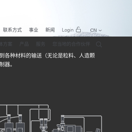
联系方式
事业
新闻
Login
CN
EN
)
体方案
产品
服务
您当地的合作伙伴
DE
到各种材料的输送（无论是粒料、人造颗
FR
控制器。
IT
PT
RU
ES
TR
US